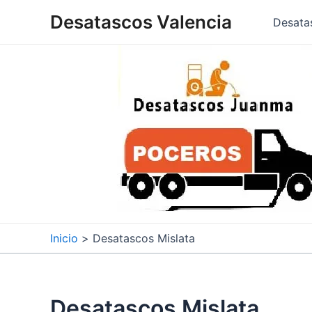
Ir
Desatascos Valencia
Desata
al
contenido
Inicio
Desatascos Mislata
Desatascos Mislata