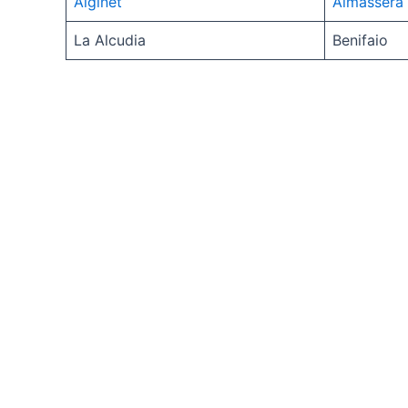
Alginet
Almassera
La Alcudia
Benifaio