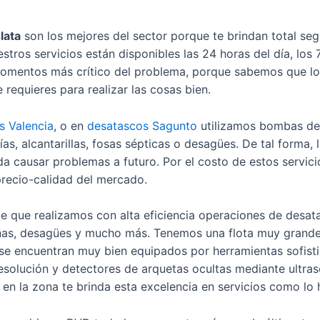
lata
son los mejores del sector porque te brindan total seg
tros servicios están disponibles las 24 horas del día, los 
s momentos más crítico del problema, porque sabemos que l
 requieres para realizar las cosas bien.
s Valencia
, o en
desatascos Sagunto
utilizamos bombas de 
ías, alcantarillas, fosas sépticas o desagües. De tal forma,
eda causar problemas a futuro. Por el costo de estos servi
precio-calidad del mercado.
 que realizamos con alta eficiencia operaciones de desata
inas, desagües y mucho más. Tenemos una flota muy grande 
 se encuentran muy bien equipados por herramientas sofist
olución y detectores de arquetas ocultas mediante ultrason
 en la zona te brinda esta excelencia en servicios como l