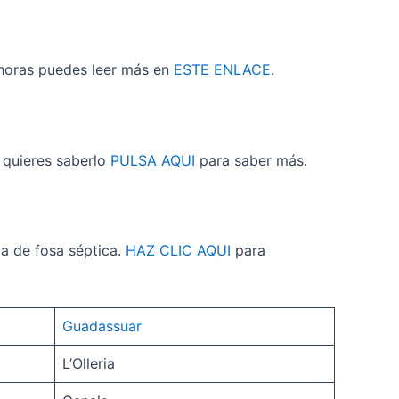
4 horas puedes leer más en
ESTE ENLACE
.
i quieres saberlo
PULSA AQUI
para saber más.
a de fosa séptica.
HAZ CLIC AQUI
para
Guadassuar
L’Olleria