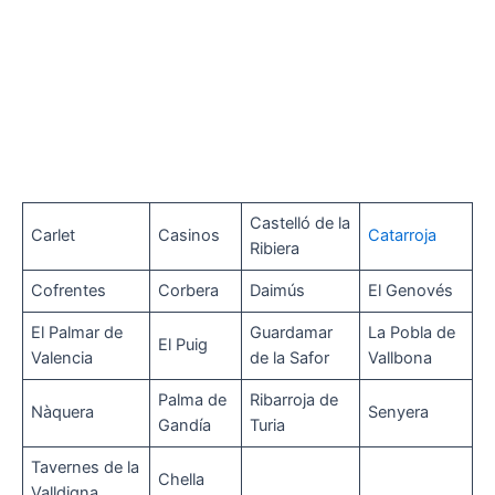
Castelló de la
Carlet
Casinos
Catarroja
Ribiera
Cofrentes
Corbera
Daimús
El Genovés
El Palmar de
Guardamar
La Pobla de
El Puig
Valencia
de la Safor
Vallbona
Palma de
Ribarroja de
Nàquera
Senyera
Gandía
Turia
Tavernes de la
Chella
Valldigna