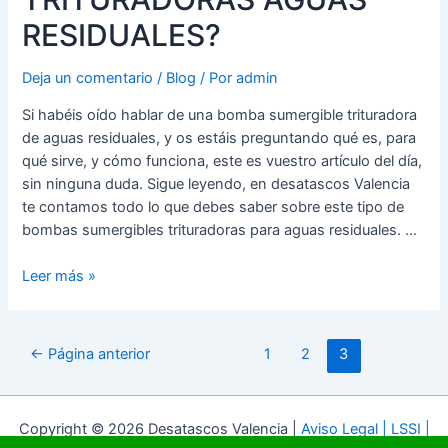
RESIDUALES?
Deja un comentario
/
Blog
/ Por
admin
Si habéis oído hablar de una bomba sumergible trituradora
de aguas residuales, y os estáis preguntando qué es, para
qué sirve, y cómo funciona, este es vuestro artículo del día,
sin ninguna duda. Sigue leyendo, en desatascos Valencia
te contamos todo lo que debes saber sobre este tipo de
bombas sumergibles trituradoras para aguas residuales. …
¿EXISTEN
Leer más »
BOMBAS
SUMERGIBLES
TRITURADORAS
Paginación
←
Página anterior
1
2
3
AGUAS
de
RESIDUALES?
entradas
Copyright © 2026 Desatascos Valencia |
Aviso Legal | LSSI |