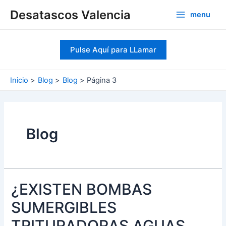
Ir
Desatascos Valencia
menu
al
Main
contenido
Menu
Pulse Aquí para LLamar
Inicio
Blog
Blog
Página 3
Blog
¿EXISTEN BOMBAS
SUMERGIBLES
TRITURADORAS AGUAS