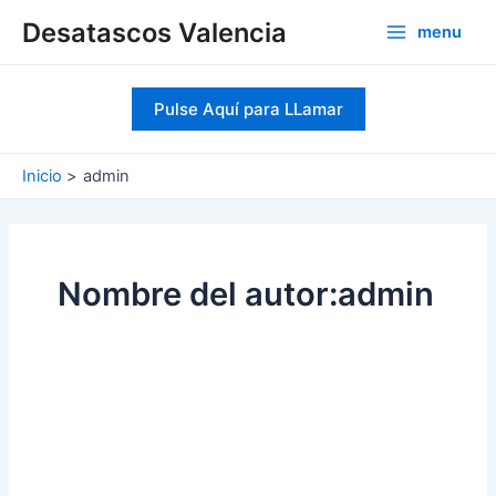
Ir
Desatascos Valencia
menu
al
Main
contenido
Menu
Pulse Aquí para LLamar
Inicio
admin
Nombre del autor:admin