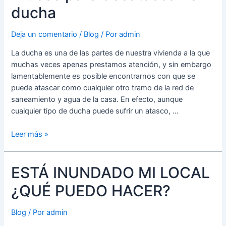
este
ducha
verano
en
Deja un comentario
/
Blog
/ Por
admin
el
hogar
La ducha es una de las partes de nuestra vivienda a la que
muchas veces apenas prestamos atención, y sin embargo
lamentablemente es posible encontrarnos con que se
puede atascar como cualquier otro tramo de la red de
saneamiento y agua de la casa. En efecto, aunque
cualquier tipo de ducha puede sufrir un atasco, …
Trucos
Leer más »
para
desatascar
ESTÁ INUNDADO MI LOCAL
la
ducha
¿QUÉ PUEDO HACER?
Blog
/ Por
admin